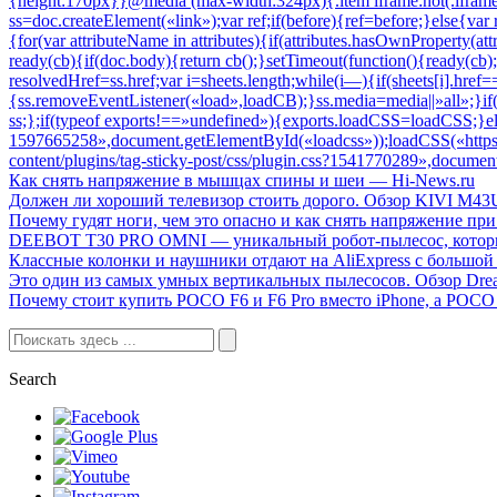
Как снять напряжение в мышцах спины и шеи — Hi-News.ru
Должен ли хороший телевизор стоить дорого. Обзор KIVI M4
Почему гудят ноги, чем это опасно и как снять напряжение п
DEEBOT T30 PRO OMNI — уникальный робот-пылесос, которы
Классные колонки и наушники отдают на AliExpress с большой
Это один из самых умных вертикальных пылесосов. Обзор Dre
Почему стоит купить POCO F6 и F6 Pro вместо iPhone, а POCO 
Search