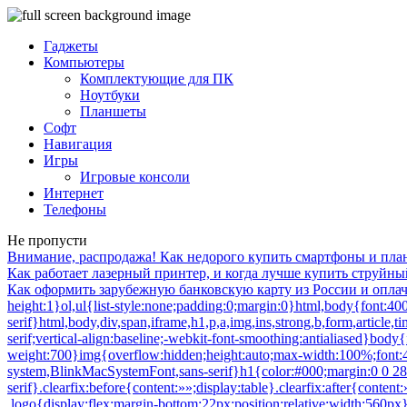
Гаджеты
Компьютеры
Комплектующие для ПК
Ноутбуки
Планшеты
Софт
Навигация
Игры
Игровые консоли
Интернет
Телефоны
Не пропусти
Внимание, распродажа! Как недорого купить смартфоны и пл
Как работает лазерный принтер, и когда лучше купить струйн
Как оформить зарубежную банковскую карту из России и оплачивать ChatGPT, App Store, Google Play и другие сервисы — Hi-News.ru»>/**/ article{display:block}body{font-size:14px;line-height:1}ol,ul{list-style:none;padding:0;margin:0}html,body{font:400 -apple-system,BlinkMacSystemFont,sans-serif}html,body,div,span,iframe,h1,p,a,img,ins,strong,b,form,article,time{margin:0;padding:0;border:0;font-size:100%;-webkit-text-size-adjust:100%;font-family:-apple-system,BlinkMacSystemFont,sans-serif;vertical-align:baseline;-webkit-font-smoothing:antialiased}body{font-size:14px;line-height:1;min-width:1124px}ol,ul{list-style:none;padding:0;margin:0}b,strong{font-weight:700}img{overflow:hidden;height:auto;max-width:100%;font:400 10px -apple-system,BlinkMacSystemFont,sans-serif}p{color:#000;margin-bottom:15px;font:400 20px/1.5 -apple-system,BlinkMacSystemFont,sans-serif}h1{color:#000;margin:0 0 28px 0;font:700 54px/1 -apple-system,BlinkMacSystemFont,sans-serif}.clearfix:before{content:»»;display:table}.clearfix:after{content:»»;display:table;clear:both}#page{position:relative;width:1090px;margin:0 auto;padding:0 20px}#header{margin:20px auto 0}#header .logo{display:flex;margin-bottom:22px;position:relative;width:560px}.logo-icon{margin-right:11px}.logo .icon_logo{font-size:28px;height:1.18em}.logo-link{display:inherit}.logo-name{display:flex;font:32px/1 -apple-system,BlinkMacSystemFont,sans-serif;margin:0}.logo-name-green{color:#48d900;font-weight:600}.logo-name-black{color:#000;font-weight:300}.logo-name-dash{color:#000;margin:0 1px;font-weight:300}a{color:#F50;text-decoration:none;font-weight:500}#header .user{position:absolute;top:6px;right:20px}#header .user.anonymous-user .icon-lock{background:url(/wp-content/themes/101media/img/login.svg) no-repeat;width:18px;height:21px;display:block}#header form{position:absolute;right:60px;top:-2px}#header form input{border:1px solid #eef1f5;border-radius:63px;outline:none;padding:8px 35px 9px 20px;width:216px;-webkit-appearance:none;font:400 16px/19px -apple-system,BlinkMacSystemFont,sans-serif}#header form #searchsubmit{background-image:url(/wp-content/themes/101media/img/search_.svg);background-size:cover;opacity:0.15;border:none;height:15px;padding:0;position:absolute;right:16px;text-indent:-9999px;top:13px;width:15px}.trand{background-color:#000}.menu-trends-container{background-color:#000;padding:20px 35px 18px;border-radius:3px;border-top-left-radius:3px;border-top-right-radius:3px;margin-bottom:10px}.menu-trends-container .trand{height:auto;overflow:hidden;background-color:transparent;background-position:14px center;padding-right:0;width:auto}.menu-trends-container .trand li{display:inline-block;padding:0;height:auto}.menu-trends-container .trand li a{color:#fff;text-decoration:none;display:inline-block;padding-right:20px;font:700 18px/23px -apple-system,BlinkMacSystemFont,sans-serif}#content{width:calc(100% — 340px);float:left;margin-top:5px}#i10foreign{width:calc(100% — 340px)}.item .info{color:#000;margin-top:5px;font:400 15px/24px -apple-system,BlinkMacSystemFont,sans-serif;margin-bottom:10px}.info{position:relative}.breadcrumbs{white-space:nowrap;margin-bottom:10px}.breadcrumbs li{display:inline}.breadcrumbs li+li:before{content:»;position:relative;display:inline-block;border-top:1px solid #CAD1D9;border-right:1px solid #CAD1D9;width:6px;height:6px;top:-1px;right:2px;margin:0 4px;transform:rotate(55deg) skew(20deg)}.breadcrumbs li a{color:#CAD1D9;font:400 15px/