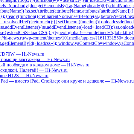
3UD70W — Hi-News.ru
ри помощи массажера — Hi-News.ru
й необходим в каждом доме — Hi-News.ru
 скидкой. Налетай! — Hi-News.ru
ame H12S — Hi-News.ru
Pad — вместо iPad. Спойлер: они круче и дешевле — Hi-News.ru