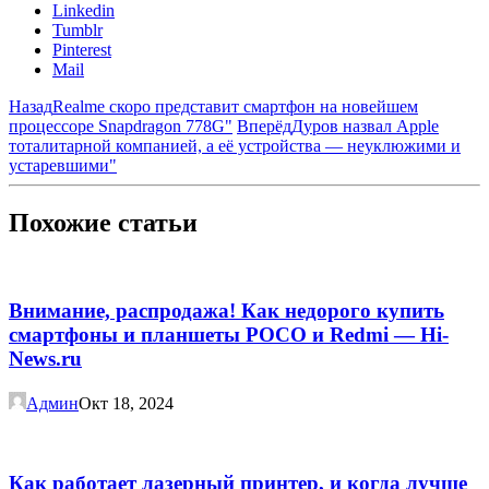
Linkedin
Tumblr
Pinterest
Mail
Назад
Realme скоро представит смартфон на новейшем
процессоре Snapdragon 778G"
Вперёд
Дуров назвал Apple
тоталитарной компанией, а её устройства — неуклюжими и
устаревшими"
Похожие статьи
Внимание, распродажа! Как недорого купить
смартфоны и планшеты POCO и Redmi — Hi-
News.ru
Админ
Окт 18, 2024
Как работает лазерный принтер, и когда лучше