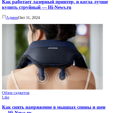
Как работает лазерный принтер, и когда лучше
купить струйный — Hi-News.ru
Админ
Окт 11, 2024
Обзор гаджетов
Like
Как снять напряжение в мышцах спины и шеи
— Hi-News.ru