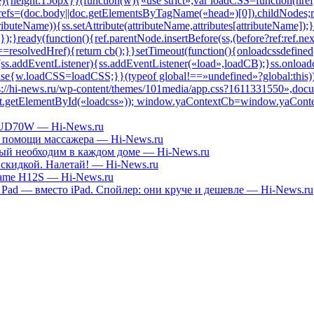
3UD70W — Hi-News.ru
ри помощи массажера — Hi-News.ru
й необходим в каждом доме — Hi-News.ru
 скидкой. Налетай! — Hi-News.ru
ame H12S — Hi-News.ru
Pad — вместо iPad. Спойлер: они круче и дешевле — Hi-News.ru