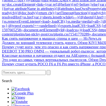
Как снять напряжение в мышцах спины и шеи — Hi-News.ru
Должен ли хороший телевизор стоить дорого. Обзор KIVI M4
Почему гудят ноги, чем это опасно и как снять напряжение п
DEEBOT T30 PRO OMNI — уникальный робот-пылесос, которы
Классные колонки и наушники отдают на AliExpress с большой
Это один из самых умных вертикальных пылесосов. Обзор Dre
Почему стоит купить POCO F6 и F6 Pro вместо iPhone, а POCO 
Search