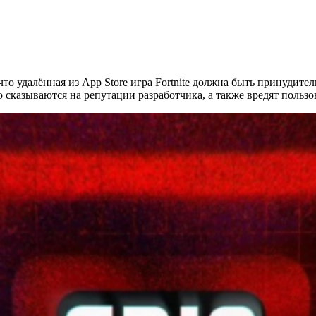
что удалённая из App Store игра Fortnite должна быть принудит
о сказываются на репутации разработчика, а также вредят пользо