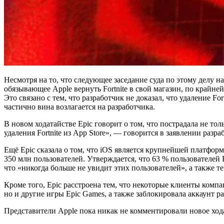
Несмотря на то, что следующее заседание суда по этому делу н
обязывающее Apple вернуть Fortnite в свой магазин, по крайне
Это связано с тем, что разработчик не доказал, что удаление F
частично вина возлагается на разработчика.
В новом ходатайстве Epic говорит о том, что пострадала не т
удаления Fortnite из App Store», — говорится в заявлении разра
Ещё Epic сказала о том, что iOS является крупнейшей платформо
350 млн пользователей. Утверждается, что 63 % пользователей 
что «никогда больше не увидит этих пользователей», а также те
Кроме того, Epic расстроена тем, что некоторые клиенты компан
но и другие игры Epic Games, а также заблокировала аккаунт р
Представители Apple пока никак не комментировали новое ход