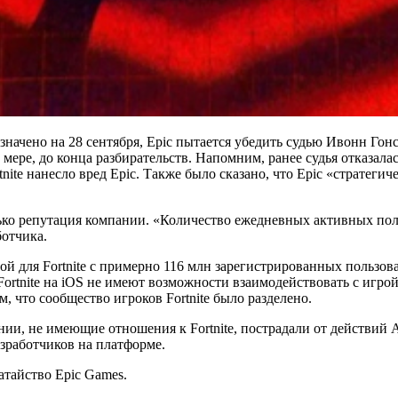
азначено на 28 сентября, Epic пытается убедить судью Ивонн Гон
й мере, до конца разбирательств. Напомним, ранее судья отказа
ortnite нанесло вред Epic. Также было сказано, что Epic «страте
олько репутация компании. «Количество ежедневных активных пол
ботчика.
й для Fortnite с примерно 116 млн зарегистрированных пользоват
Fortnite на iOS не имеют возможности взаимодействовать с игро
м, что сообщество игроков Fortnite было разделено.
ии, не имеющие отношения к Fortnite, пострадали от действий Ap
азработчиков на платформе.
атайство Epic Games.