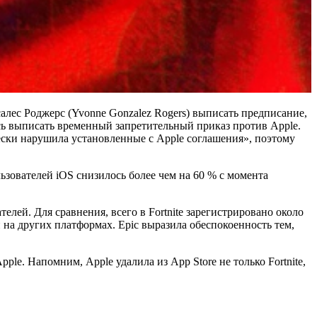
салес Роджерс (Yvonne Gonzalez Rogers) выписать предписание,
лась выписать временный запретительный приказ против Apple.
гически нарушила установленные с Apple соглашения», поэтому
ьзователей iOS снизилось более чем на 60 % с момента
елей. Для сравнения, всего в Fortnite зарегистрировано около
й на других платформах. Epic выразила обеспокоенность тем,
ple. Напомним, Apple удалила из App Store не только Fortnite,