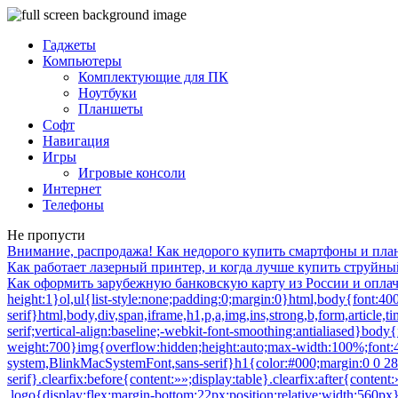
Гаджеты
Компьютеры
Комплектующие для ПК
Ноутбуки
Планшеты
Софт
Навигация
Игры
Игровые консоли
Интернет
Телефоны
Не пропусти
Внимание, распродажа! Как недорого купить смартфоны и пл
Как работает лазерный принтер, и когда лучше купить струйн
Как оформить зарубежную банковскую карту из России и оплачивать ChatGPT, App Store, Google Play и другие сервисы — Hi-News.ru»>/**/ article{display:block}body{font-size:14px;line-height:1}ol,ul{list-style:none;padding:0;margin:0}html,body{font:400 -apple-system,BlinkMacSystemFont,sans-serif}html,body,div,span,iframe,h1,p,a,img,ins,strong,b,form,article,time{margin:0;padding:0;border:0;font-size:100%;-webkit-text-size-adjust:100%;font-family:-apple-system,BlinkMacSystemFont,sans-serif;vertical-align:baseline;-webkit-font-smoothing:antialiased}body{font-size:14px;line-height:1;min-width:1124px}ol,ul{list-style:none;padding:0;margin:0}b,strong{font-weight:700}img{overflow:hidden;height:auto;max-width:100%;font:400 10px -apple-system,BlinkMacSystemFont,sans-serif}p{color:#000;margin-bottom:15px;font:400 20px/1.5 -apple-system,BlinkMacSystemFont,sans-serif}h1{color:#000;margin:0 0 28px 0;font:700 54px/1 -apple-system,BlinkMacSystemFont,sans-serif}.clearfix:before{content:»»;display:table}.clearfix:after{content:»»;display:table;clear:both}#page{position:relative;width:1090px;margin:0 auto;padding:0 20px}#header{margin:20px auto 0}#header .logo{display:flex;margin-bottom:22px;position:relative;width:560px}.logo-icon{margin-right:11px}.logo .icon_logo{font-size:28px;height:1.18em}.logo-link{display:inherit}.logo-name{display:flex;font:32px/1 -apple-system,BlinkMacSystemFont,sans-serif;margin:0}.logo-name-green{color:#48d900;font-weight:600}.logo-name-black{color:#000;font-weight:300}.logo-name-dash{color:#000;margin:0 1px;font-weight:300}a{color:#F50;text-decoration:none;font-weight:500}#header .user{position:absolute;top:6px;right:20px}#header .user.anonymous-user .icon-lock{background:url(/wp-content/themes/101media/img/login.svg) no-repeat;width:18px;height:21px;display:block}#header form{position:absolute;right:60px;top:-2px}#header form input{border:1px solid #eef1f5;border-radius:63px;outline:none;padding:8px 35px 9px 20px;width:216px;-webkit-appearance:none;font:400 16px/19px -apple-system,BlinkMacSystemFont,sans-serif}#header form #searchsubmit{background-image:url(/wp-content/themes/101media/img/search_.svg);background-size:cover;opacity:0.15;border:none;height:15px;padding:0;position:absolute;right:16px;text-indent:-9999px;top:13px;width:15px}.trand{background-color:#000}.menu-trends-container{background-color:#000;padding:20px 35px 18px;border-radius:3px;border-top-left-radius:3px;border-top-right-radius:3px;margin-bottom:10px}.menu-trends-container .trand{height:auto;overflow:hidden;background-color:transparent;background-position:14px center;padding-right:0;width:auto}.menu-trends-container .trand li{display:inline-block;padding:0;height:auto}.menu-trends-container .trand li a{color:#fff;text-decoration:none;display:inline-block;padding-right:20px;font:700 18px/23px -apple-system,BlinkMacSystemFont,sans-serif}#content{width:calc(100% — 340px);float:left;margin-top:5px}#i10foreign{width:calc(100% — 340px)}.item .info{color:#000;margin-top:5px;font:400 15px/24px -apple-system,BlinkMacSystemFont,sans-serif;margin-bottom:10px}.info{position:relative}.breadcrumbs{white-space:nowrap;margin-bottom:10px}.breadcrumbs li{display:inline}.breadcrumbs li+li:before{content:»;position:relative;display:inline-block;border-top:1px solid #CAD1D9;border-right:1px solid #CAD1D9;width:6px;height:6px;top:-1px;right:2px;margin:0 4px;transform:rotate(55deg) skew(20deg)}.breadcrumbs li a{color:#CAD1D9;font:400 15px/