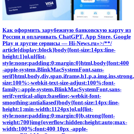
Как оформить зарубежную банковскую карту из России и оплачивать ChatGPT, App Store, Google Play и другие сервисы — Hi-News.ru»>/**/ article{display:block}body{font-size:14px;line-height:1}ol,ul{list-style:none;padding:0;margin:0}html,body{font:400 -apple-system,BlinkMacSystemFont,sans-serif}html,body,div,span,iframe,h1,p,a,img,ins,strong,b,form,article,time{margin:0;padding:0;border:0;font-size:100%;-webkit-text-size-adjust:100%;font-family:-apple-system,BlinkMacSystemFont,sans-serif;vertical-align:baseline;-webkit-font-smoothing:antialiased}body{font-size:14px;line-height:1;min-width:1124px}ol,ul{list-style:none;padding:0;margin:0}b,strong{font-weight:700}img{overflow:hidden;height:auto;max-width:100%;font:400 10px -apple-system,BlinkMacSystemFont,sans-serif}p{color:#000;margin-bottom:15px;font:400 20px/1.5 -apple-system,BlinkMacSystemFont,sans-serif}h1{color:#000;margin:0 0 28px 0;font:700 54px/1 -apple-system,BlinkMacSystemFont,sans-serif}.clearfix:before{content:»»;display:table}.clearfix:after{content:»»;display:table;clear:both}#page{position:relative;width:1090px;margin:0 auto;padding:0 20px}#header{margin:20px auto 0}#header .logo{display:flex;margin-bottom:22px;position:relative;width:560px}.logo-icon{margin-right:11px}.logo .icon_logo{font-size:28px;height:1.18em}.logo-link{display:inherit}.logo-name{display:flex;font:32px/1 -apple-system,BlinkMacSystemFont,sans-serif;margin:0}.logo-name-green{color:#48d900;font-weight:600}.logo-name-black{color:#000;font-weight:300}.logo-name-dash{color:#000;margin:0 1px;font-weight:300}a{color:#F50;text-decoration:none;font-weight:500}#header .user{position:absolute;top:6px;right:20px}#header .user.anonymous-user .icon-lock{background:url(/wp-content/themes/101media/img/login.svg) no-repeat;width:18px;height:21px;display:block}#header form{position:absolute;right:60px;top:-2px}#header form input{border:1px solid #eef1f5;border-radius:63px;outline:none;padding:8px 35px 9px 20px;width:216px;-webkit-appearance:none;font:400 16px/19px -apple-system,BlinkMacSystemFont,sans-serif}#header form #searchsubmit{background-image:url(/wp-content/themes/101media/img/search_.svg);background-size:cover;opacity:0.15;border:none;height:15px;padding:0;position:absolute;right:16px;text-indent:-9999px;top:13px;width:15px}.trand{background-color:#000}.menu-trends-container{background-color:#000;padding:20px 35px 18px;border-radius:3px;border-top-left-radius:3px;border-top-right-radius:3px;margin-bottom:10px}.menu-trends-container .trand{height:auto;overflow:hidden;background-color:transparent;background-position:14px center;padding-right:0;width:auto}.menu-trends-container .trand li{display:inline-block;padding:0;height:auto}.menu-trends-container .trand li a{color:#fff;text-decoration:none;display:inline-block;padding-right:20px;font:700 18px/23px -apple-system,BlinkMacSystemFont,sans-serif}#content{width:calc(100% — 340px);float:left;margin-top:5px}#i10foreign{width:calc(100% — 340px)}.item .info{color:#000;margin-top:5px;font:400 15px/24px -apple-system,BlinkMacSystemFont,sans-serif;margin-bottom:10px}.info{position:relative}.breadcrumbs{white-space:nowrap;margin-bottom:10px}.breadcrumbs li{display:inline}.breadcrumbs li+li:before{content:»;position:relative;display:inline-block;border-top:1px solid #CAD1D9;border-right:1px solid #CAD1D9;width:6px;height:6px;top:-1px;right:2px;margin:0 4px;transform:rotate(55deg) skew(20deg)}.breadcrumbs li a{color:#CAD1D9;font:400 15px/24px -apple-system,BlinkMacSystemFont,sans-serif}.breadcrumbs__logo span{font-size:0}.breadcrumbs__logo img{margin-bottom:-2px}.item .info .author{margin-left:0;font-weight:600;display:inline-block;margin-bottom:0}.item .info .prop-comments{font-size:14px;color:#000;font-weight:400;margin-left:6px;padding-right:20px;position:relative;display:inline-block}.item .info .prop-comments::before{content:»;background-color:rgba(172,182,191,0.2);position:absolute;top:0;bottom:0;margin:auto;right:7px;width:5px;height:5px;border-radius:50%}.item .info .prop-comments svg{vertical-align:middle;margin-right:4px}.item .info .post__date-inner{display:inline-flex}.item .info .post__date-update{display:inline-block;color:#959EA6;margin-left:5px}.text{color:#000;font:400 16px/22px -apple-system,BlinkMacSystemFont,sans-serif}#sidebar{width:300px;float:left;margin-left:40px}.banners-center{text-align:center}.banner-sidebar{margin:20px 0 20px}.sidebar-banner-telegram{display:block;border:1px solid #eee;border-radius:3px;padding:14px 24px;font-size:14px;line-height:normal;background:none;position:relative;overflow:hidden}.sidebar-banner-telegram strong{margin-bottom:6px;color:#151515;text-transform:uppercase;letter-spacing:.08em;word-wrap:break-word;font:700 16px -apple-system,BlinkMacSystemFont,sans-serif}.sidebar-banner-telegram span{display:block;color:#aaa;font:300 14px/20px -apple-system,BlinkMacSystemFont,sans-serif}.sidebar-banner-telegram svg{position:absolute;bottom:-20px;right:-20px}.single-title{margin-bottom:15px}#post{margin-top:-4px}.single .item .info{margin-top:0;font-size:19px}.single .item .breadcrumbs li a{font-size:19px}.single .item .breadcrumbs__logo img{width:20px;height:20px;margin-bottom:-4px}.single .item .breadcrumbs li+li:before{width:8px;height:8px}.single .item .info .prop-comments{font-size:18px}.searchform input{border:1px solid #f2f2f2;outline:none;padding:10px 0 10px 12px;width:180px;margin-bottom:7px;font:400 12px/15px -apple-system,BlinkMacSystemFont,sans-serif}.icon{display:inline-block;vertical-align:middle;size:1em;width:1em;height:1em;fill:currentColor}#main.main-section{display:flex;flex-wrap:wrap;margin-bottom:60px}.adsense{position:relative}.adsense{margin:40px 0}#toc_container{background:none;width:100%;border:none;font-size:22px;padding:0;margin-bottom:1em;font-weight:400}#toc_container p.toc_title{font-size:38px;line-height:1.2;text-align:left;margin:0;padding:0;font-weight:700}#toc_container p.toc_title+ul.toc_list{margin-top:23px}#toc_container ul,#toc_container li{margin:0;padding:0}#toc_container .toc_list li{font-size:22px;line-height:26px;font-weight:400}#toc_container .toc_list li:not(:last-child){margin-bottom:18px}#toc_container .toc_list a{display:flex;color:#000;font-size:inherit;position:relative;padding-bottom:15px;border-bottom:1px solid rgba(213,221,230,0.5);font-weight:400}#toc_container .toc_list .toc_number{font-size:inherit;color:#cad1d9;margin-right:10px}#toc_container .toc_list .toc_number:after{content:’.’}#sidebar .widget{position:sticky;position:-webkit-sticky;top:25px}.wp-caption{max-width:100%}.wp-caption-text{font-size:18px;line-height:19px;color:#999;margin:15px 0 25px}.single-post .text img{display:block}.single-post .text img{background-color:#f6f6f6}.text a{color:#F50}::-moz-focus-inner{border:0}.text{color:#000;font:400 16px/22px -apple-system,BlinkMacSystemFont,sans-serif}.clearfix:before{content:»»;display:table}.clearfix:after{content:»»;display:table;clear:both}.menu-trends-container .trand{background-position:14px center}.widget{margin-bottom:32px}.text ul{font-size:20px;line-height:1.5;font-weight:400;margin:0 0 30px 0}#comments{font:700 30px -apple-system,BlinkMacSystemFont,sans-serif;color:#0f0f0f;text-transform:uppercase;letter-spacing:0.08em}#comments{margin:0 15px 5px 0}.comment-section-header{display:flex;flex-wrap:wrap;align-items:center;margin-bottom:25px}.comment-section-header .comment-btn{width:100%;display:flex;align-items:center}.comment-section-header #comment-btn-collapse{height:auto;position:relative;color:#cad1d9;font-size:14px;font:400 14px/16px -apple-system,BlinkMacSystemFont,sans-serif;text-align:center;background:none;text-transform:inherit;letter-spacing:inherit;text-shadow:none;padding:0}.comment-section-header #comment-btn-collapse:before{position:absolute;content:»;bottom:-1px;left:0;width:100%;height:6px;right:0;background-image:linear-gradient(to right,rgba(202,209,217,0.5) 58%,rgba(255,255,255,0) 0%);background-position:bottom;background-size:5px 1px;background-repeat:repeat-x}.comment-section-header #comments{display:flex;align-items:center;min-height:44px}.comment-section .scroll-to-new-comment{height:auto;padding:9px 20px;border:1px solid rgba(255,85,0,0.2);color:#f50;font:500 16px/24px -apple-system,BlinkMacSystemFont,sans-serif;text-decoration:none;border-radius:3px;text-align:center;background:none;text-transform:inherit;letter-spacing:inherit;text-shadow:none}button{display:inline-block;height:37px;font:700 14px/40px -apple-system,BlinkMacSystemFont,sans-serif;color:#fff;text-decoration:none;padding:0 40px 0 0;outline:none;text-shadow:0 1px 0 rgba(71,117,0,0.5);background:transparent url(/wp-content/themes/101media/img/button-square-green.png) no-repeat right top;border:none;margin:0;text-transform:uppercase;letter-spacing:0.08em;width:auto;overflow:visible}button::-moz-focus-inner{border:0;padding:0;margin:0}.banners-center{text-align:center}.news-img{position:relative;padding-bottom:60.8%;max-width:100%;display:block}.foreign-posts{clear:both;margin-top:60px;border-top:1px solid #e6e7e3;width:1000px;margin-bottom:50px}.foreign-posts .foreign_post_title{font:700 30px -apple-system,BlinkMacSystemFont,sans-serif;letter-spacing:2.4px;text-align:left;color:#000;margin-top:33px;text-transform:uppercase}.foreign-posts .foreign-posts-list{min-height:250px}@media (min-width:625px) and (max-width:649px){.item iframe:not(.iframe){height:328px}}@media (min-width:600px) and (max-width:624px){.item iframe:not(.iframe){height:314px}}@media (min-width:575px) and (max-width:599px){.item iframe:not(.iframe){height:300px}}@media (min-width:550px) and (max-width:574px){.item iframe:not(.iframe){height:286px}}@media (min-width:525px) and (max-width:549px){.item iframe:not(.iframe){height:272px}}@media (min-width:500px) and (max-width:524px){.item iframe:not(.iframe){height:258px}}@media (min-width:475px) and (max-width:499px){.item iframe:not(.iframe){height:244px}}@media (min-width:450px) and (max-width:474px){.item iframe:not(.iframe){