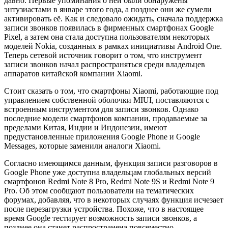
давно. Первые упоминания о ней были обнаружены
энтузиастами в январе этого года, а позднее они же сумели
активировать её. Как и следовало ожидать, сначала поддержка
записи звонков появилась в фирменных смартфонах Google
Pixel, а затем она стала доступна пользователям некоторых
моделей Nokia, созданных в рамках инициативы Android One.
Теперь сетевой источник говорит о том, что инструмент
записи звонков начал распространяться среди владельцев
аппаратов китайской компании Xiaomi.
Стоит сказать о том, что смартфоны Xiaomi, работающие под
управлением собственной оболочки MIUI, поставляются с
встроенным инструментом для записи звонков. Однако
последние модели смартфонов компании, продаваемые за
пределами Китая, Индии и Индонезии, имеют
предустановленные приложения Google Phone и Google
Messages, которые заменили аналоги Xiaomi.
Согласно имеющимся данным, функция записи разговоров в
Google Phone уже доступна владельцам глобальных версий
смартфонов Redmi Note 8 Pro, Redmi Note 9S и Redmi Note 9
Pro. Об этом сообщают пользователи на тематических
форумах, добавляя, что в некоторых случаях функция исчезает
после перезагрузки устройства. Похоже, что в настоящее
время Google тестирует возможность записи звонков, а
позднее она станет распространена повсеместно.